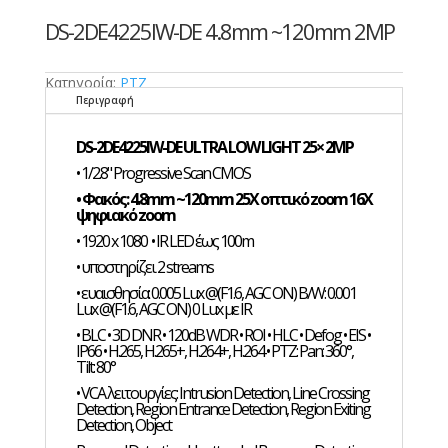
DS-2DE4225IW-DE 4.8mm ~120mm 2MP
Κατηγορία:
PTZ
Περιγραφή
DS-2DE4225IW-DE ULTRA LOW LIGHT 25× 2MP
• 1/2.8" Progressive Scan CMOS
• Φακός: 4.8mm ~120mm 25X οπτικό zoom 16X
ψηφιακό zoom
• 1920 x 1080 • IR LED έως 100m
• υποστηρίζει 2 streams
• ευαισθησία: 0.005 Lux @(F1.6, AGC ON) B/W: 0.001
Lux @(F1.6, AGC ON) 0 Lux με IR
• BLC • 3D DNR • 120dB WDR • ROI • HLC • Defog • EIS •
IP66 • H.265, H.265+, H.264+, H.264 • PTZ: Pan: 360°,
Tilt: 80°
• VCA λειτουργίες: Intrusion Detection, Line Crossing
Detection, Region Entrance Detection, Region Exiting
Detection, Object